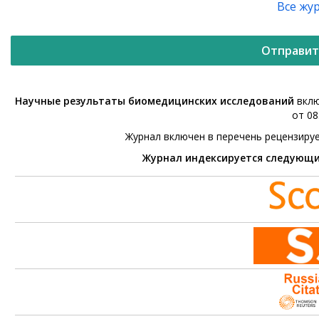
Все жу
Отправит
Научные результаты биомедицинских исследований
вклю
от 08
Журнал включен в перечень рецензиру
Журнал индексируется следующ