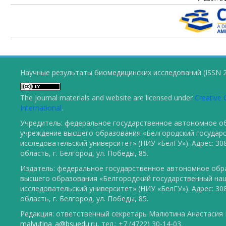
Научные результаты биомедицинских исследований (ISSN 2
The journal materials and website are licensed under
Creative 
International
.
Учредитель: федеральное государственное автономное о
учреждение высшего образования «Белгородский государ
исследовательский университет» (НИУ «БелГУ»). Адрес: 30
область, г. Белгород, ул. Победы, 85.
Издатель: федеральное государственное автономное обр
высшего образования «Белгородский государственный на
исследовательский университет» (НИУ «БелГУ»). Адрес: 30
область, г. Белгород, ул. Победы, 85.
Редакция: ответственный секретарь Малютина Анастасия Ю
malyutina_a@bsuedu.ru
, тел.: +7 (4722) 30-14-03.