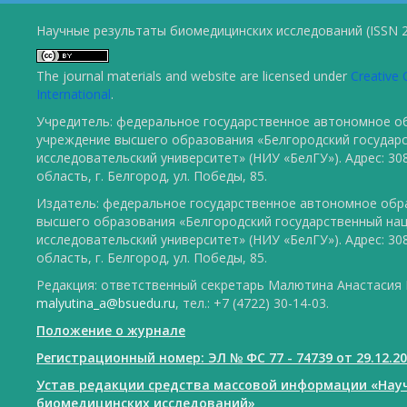
Научные результаты биомедицинских исследований (ISSN 2
The journal materials and website are licensed under
Creative 
International
.
Учредитель: федеральное государственное автономное о
учреждение высшего образования «Белгородский государ
исследовательский университет» (НИУ «БелГУ»). Адрес: 30
область, г. Белгород, ул. Победы, 85.
Издатель: федеральное государственное автономное обр
высшего образования «Белгородский государственный на
исследовательский университет» (НИУ «БелГУ»). Адрес: 30
область, г. Белгород, ул. Победы, 85.
Редакция: ответственный секретарь Малютина Анастасия Ю
malyutina_a@bsuedu.ru
, тел.: +7 (4722) 30-14-03.
Положение о журнале
Регистрационный номер: ЭЛ № ФС 77 - 74739 от 29.12.2
Устав редакции средства массовой информации «Нау
биомедицинских исследований»