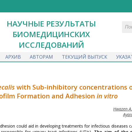
НАУЧНЫЕ РЕЗУЛЬТАТЫ
БИОМЕДИЦИНСКИХ
ИССЛЕДОВАНИЙ
АРХИВ
АВТОРАМ
ТЕКУЩИЙ ВЫПУСК
УКАЗА
calis
with Sub-inhibitory concentrations 
ofilm Formation and Adhesion
in vitro
Hwazen A.
Ayai
dhesion could aid in developing treatments for infectious diseases 
 responsible for urinary tract infections (UTIs).
The aim of the s