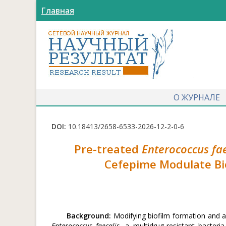
Главная
О ЖУРНАЛЕ
DOI:
10.18413/2658-6533-2026-12-2-0-6
Pre-treated
Enterococcus fae
Cefepime Modulate Bi
Background:
Modifying biofilm formation and a
Enterococcus faecalis
, a multidrug-resistant bacteria