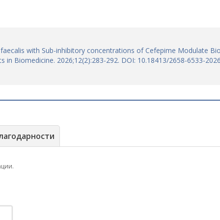
faecalis with Sub-inhibitory concentrations of Cefepime Modulate Bio
ts in Biomedicine. 2026;12(2):283-292. DOI: 10.18413/2658-6533-202
лагодарности
ации.