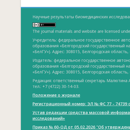
Научные результаты биомедицинских исследован
The journal materials and website are licensed und
Учредитель: федеральное государственное ав
образования «Белгородский государственный н
«БелГУ»). Адрес: 308015, Белгородская область, г
Издатель: федеральное государственное авто
образования «Белгородский государственный н
«БелГУ»). Адрес: 308015, Белгородская область, г
Редакция: ответственный секретарь Малютина А
тел.: +7 (4722) 30-14-03.
Положение о журнале
Регистрационный номер: ЭЛ № ФС 77 - 74739 о
Устав редакции средства массовой информ
исследований»
Приказ № 60-ОД от 05.02.2026 "Об утвержде