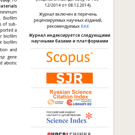
12/2014 от 08.12.2014).
aterials
 minimum
Журнал включен в перечень
. Biofilm
рецензируемых научных изданий,
 of sub-
рекомендуемых
ВАК
eported a
Журнал индексируется следующими
r biofilm
научными базами и платформами
r biofilm
tion and
esp
gene
d abiotic