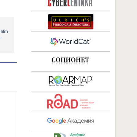
film
6-