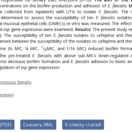
oncentrations on the biofilm production and adhesion of
E. faecalis
.
M
 collected from inpatients with UTIs to isolate
E. faecalis
. The
 determined to assess the susceptibility of ten
E. faecalis
isolates
l mucosal epithelial cells (OMECs)
in vitro
was measured. The effects
nd
esp
gene expression were examined.
Results:
The present study r
. The susceptibility of ten
E. faecalis
isolates to cefepime and thei
erved between the susceptibility of the isolates to cefepime and thei
1
epime (½ MIC, ¼ MIC,
/
MIC, and 1/16 MIC) reduced biofilm forma
8
 the pre-treated
E. faecalis
with above sub-MICs down-regulated
ime decrease biofilm formation and
E. faecalis
adhesion to biotic an
gulation of
esp
gene expression
rococcus faecalis
.
истику
)
(PDF)
Скачать XML
К списку статей