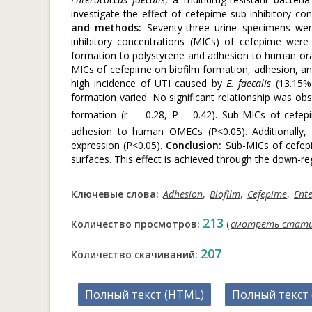
investigate the effect of cefepime sub-inhibitory c
and methods:
Seventy-three urine specimens were
inhibitory concentrations (MICs) of cefepime were
formation to polystyrene and adhesion to human ora
MICs of cefepime on biofilm formation, adhesion, a
high incidence of UTI caused by
E. faecalis
(13.15%)
formation varied. No significant relationship was obs
formation (r = -0.28, P = 0.42). Sub-MICs of cef
adhesion to human OMECs (P<0.05). Additionally,
expression (P<0.05).
Conclusion:
Sub-MICs of cefep
surfaces. This effect is achieved through the down-re
Ключевые слова:
Adhesion
,
Biofilm
,
Cefepime
,
Ente
213
Количество просмотров:
(
смотреть стат
207
Количество скачиваний:
Полный текст (HTML)
Полный текст 