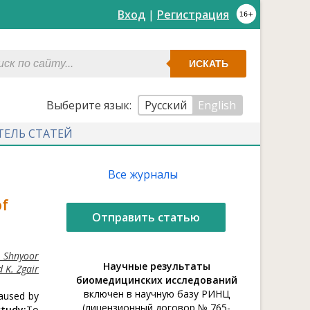
Вход
|
Регистрация
ИСКАТЬ
Выберите язык:
Русский
English
ТЕЛЬ СТАТЕЙ
Все журналы
of
Отправить статью
 Shnyoor
Научные результаты
d K. Zgair
биомедицинских исследований
включен в научную базу РИНЦ
caused by
(лицензионный договор № 765-
tudy:
To