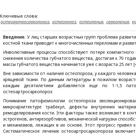
Ключевые слова:
остеоартросаркопороз
,
остеопороз
,
остеопения
,
саркопения
,
п
Введение.
У лиц старших возрастных групп проблема развити
костной ткани приводит к многочисленных переломам и развит
Инволютивные процессы способствуют потере компактного и
снижения количества губчатого вещества, достигая к 70 года
массы губчатого вещества начинается уже с возраста 25 лет [4,
Вне зависимости от наличия остеопороза, у каждого человека
хрящевой ткани. По данным литературы в пожилом возрасте
каждым десятилетием добавляется еще по 1-1,5 пато
остеоартросаркопороз.
Понимание патофизиологии остеопороза эволюционирова
микроархитектуре трабекул, дефекты внутренних матери
ремоделирования кости. Эти факторы также возникают в конт
эстрогенов, антирезорбтивов, механической нагрузки способ
и механизмов, лежащих в их основе. Этот прогресс привел 
Систематическое лечение остеоартросаркопороза включает