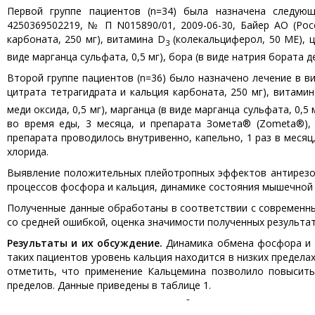
Первой группе пациентов (n=34) была назначена следующ
4250369502219, № П N015890/01, 2009-06-30, Байер АО (Рос
карбоната, 250 мг), витамина D
(колекальциферол, 50 МЕ), ци
3
виде марганца сульфата, 0,5 мг), бора (в виде натрия бората де
Второй группе пациентов (n=36) было назначено лечение в ви
цитрата тетрагидрата и кальция карбоната, 250 мг), витами
меди оксида, 0,5 мг), марганца (в виде марганца сульфата, 0,5 
во время еды, 3 месяца, и препарата Зомета® (Zometa®), 
препарата проводилось внутривенно, капельно, 1 раз в месяц
хлорида.
Выявление положительных плейотропных эффектов антирезор
процессов фосфора и кальция, динамике состояния мышечной 
Полученные данные обработаны в соответствии с современны
со средней ошибкой, оценка значимости полученных результат
Результаты и их обсуждение.
Динамика обмена фосфора и к
таких пациентов уровень кальция находится в низких предел
отметить, что применение Кальцемина позволило повысить 
пределов. Данные приведены в таблице 1.