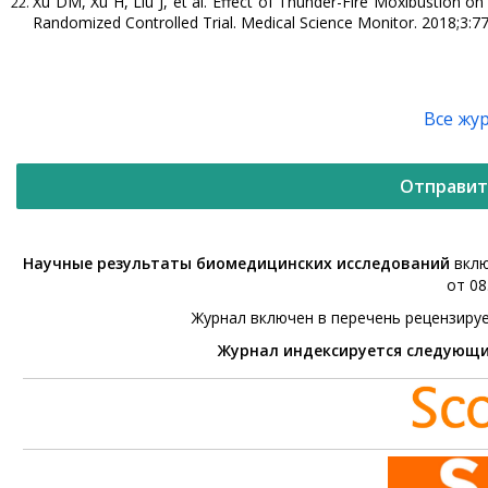
Xu DM, Xu H, Liu J, et al. Effect of Thunder-Fire Moxibustion on
Randomized Controlled Trial. Medical Science Monitor. 2018;3:7
Все жу
Отправит
Научные результаты биомедицинских исследований
вклю
от 08
Журнал включен в перечень рецензиру
Журнал индексируется следующ