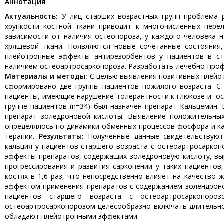
Aннотация
Актуальность:
У лиц старших возрастных групп проблема р
хрупкости костной ткани приводит к многочисленных пере
зависимости от наличия остеопороза, у каждого человека н
хрящевой ткани. Появляются новые сочетанные состояния,
плейотропные эффекты антирезорбентов у пациентов в ст
наличием остеоартросаркопороза. Разработать лечебно-проф
Материалы и методы:
С целью выявления позитивных плейо
сформировано две группы пациентов пожилого возраста. С
пациенты, имеющие нарушение толерантности к глюкозе и ост
группе пациентов (n=34) был назначен препарат Кальцемин.
препарат золедроновой кислоты. Выявление положительны
определялось по динамики обменных процессов фосфора и ка
терапии.
Результаты:
Полученные данные свидетельствуют
кальция у пациентов старшего возраста с остеоартросарко
эффекты препаратов, содержащих золедроновую кислоту, вы
прогрессирования и развития саркопении у таких пациентов
костях в 1,6 раз, что непосредственно влияет на качеств
эффектом применения препаратов с содержанием золендроно
пациентов старшего возраста с остеоартросаркопоро
остеоартросаркопорозом целесообразно включать длительно
обладают плейотропными эффектами.