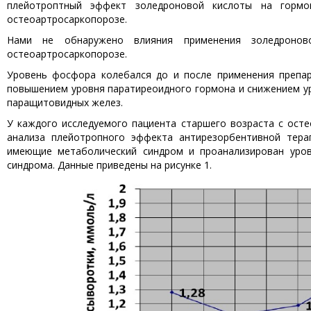
плейотроптный эффект золедроновой кислоты на гормон
остеоартросаркопорозе.
Нами не обнаружено влияния применения золедроно
остеоартросаркопорозе.
Уровень фосфора колебался до и после применения препар
повышением уровня паратиреоидного гормона и снижением у
паращитовидных желез.
У каждого исследуемого пациента старшего возраста с ост
анализа плейотропного эффекта антирезорбентивной тер
имеющие метаболический синдром и проанализирован уров
синдрома. Данные приведены на рисунке 1.