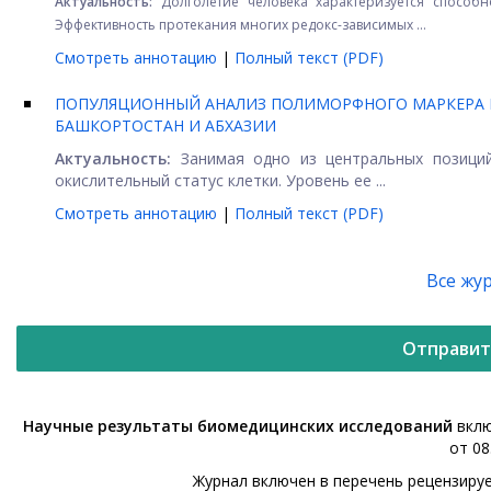
Актуальность:
Долголетие человека характеризуется способн
Эффективность протекания многих редокс-зависимых ...
Смотреть аннотацию
|
Полный текст (PDF)
ПОПУЛЯЦИОННЫЙ АНАЛИЗ ПОЛИМОРФНОГО МАРКЕРА RS
БАШКОРТОСТАН И АБХАЗИИ
Актуальность:
Занимая одно из центральных позиций 
окислительный статус клетки. Уровень ее ...
Смотреть аннотацию
|
Полный текст (PDF)
Все жу
Отправит
Научные результаты биомедицинских исследований
вклю
от 08
Журнал включен в перечень рецензиру