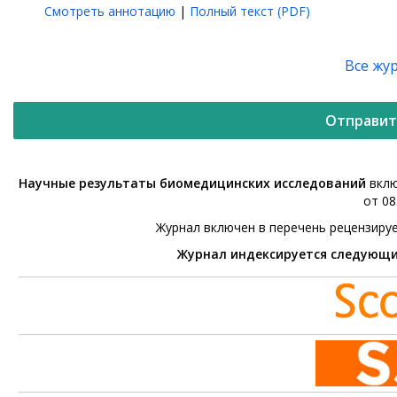
Смотреть аннотацию
|
Полный текст (PDF)
Все жу
Отправит
Научные результаты биомедицинских исследований
вклю
от 08
Журнал включен в перечень рецензиру
Журнал индексируется следующ