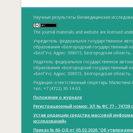
Научные результаты биомедицинских исследован
The journal materials and website are licensed und
Учредитель: федеральное государственное ав
образования «Белгородский государственный н
«БелГУ»). Адрес: 308015, Белгородская область, г
Издатель: федеральное государственное авто
образования «Белгородский государственный н
«БелГУ»). Адрес: 308015, Белгородская область, г
Редакция: ответственный секретарь Малютина А
тел.: +7 (4722) 30-14-03.
Положение о журнале
Регистрационный номер: ЭЛ № ФС 77 - 74739 о
Устав редакции средства массовой информ
исследований»
Приказ № 60-ОД от 05.02.2026 "Об утвержде