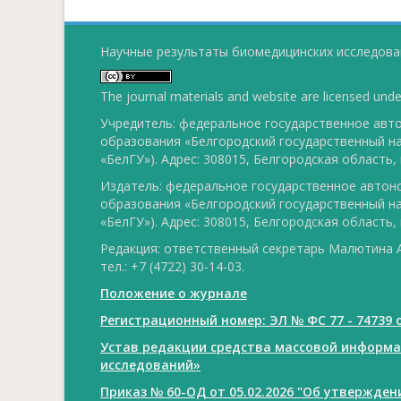
Научные результаты биомедицинских исследован
The journal materials and website are licensed und
Учредитель: федеральное государственное ав
образования «Белгородский государственный н
«БелГУ»). Адрес: 308015, Белгородская область, г
Издатель: федеральное государственное авто
образования «Белгородский государственный н
«БелГУ»). Адрес: 308015, Белгородская область, г
Редакция: ответственный секретарь Малютина А
тел.: +7 (4722) 30-14-03.
Положение о журнале
Регистрационный номер: ЭЛ № ФС 77 - 74739 о
Устав редакции средства массовой информ
исследований»
Приказ № 60-ОД от 05.02.2026 "Об утвержде