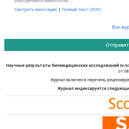
репродуктивной иммунологии. ...
Смотреть аннотацию
|
Полный текст (PDF)
Все жу
Отправит
Научные результаты биомедицинских исследований
вклю
от 08
Журнал включен в перечень рецензиру
Журнал индексируется следующ