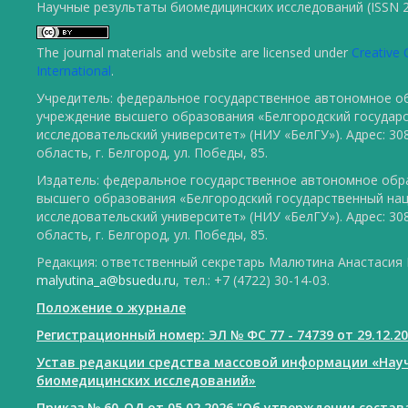
Научные результаты биомедицинских исследований (ISSN 2
The journal materials and website are licensed under
Creative 
International
.
Учредитель: федеральное государственное автономное о
учреждение высшего образования «Белгородский государ
исследовательский университет» (НИУ «БелГУ»). Адрес: 30
область, г. Белгород, ул. Победы, 85.
Издатель: федеральное государственное автономное обр
высшего образования «Белгородский государственный на
исследовательский университет» (НИУ «БелГУ»). Адрес: 30
область, г. Белгород, ул. Победы, 85.
Редакция: ответственный секретарь Малютина Анастасия Ю
malyutina_a@bsuedu.ru
, тел.: +7 (4722) 30-14-03.
Положение о журнале
Регистрационный номер: ЭЛ № ФС 77 - 74739 от 29.12.2
Устав редакции средства массовой информации «Нау
биомедицинских исследований»
Приказ № 60-ОД от 05.02.2026 "Об утверждении соста