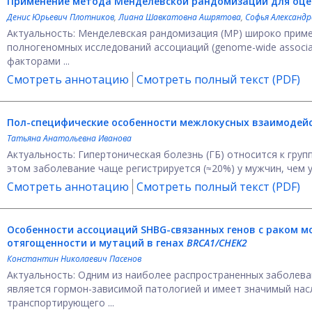
Применение метода Менделевской рандомизации для оцен
Денис Юрьевич Плотников
,
Лиана Шавкатовна Ашрятова
,
Софья Александ
Актуальность: Менделевская рандомизация (МР) широко приме
полногеномных исследований ассоциаций (genome-wide associa
факторами ...
Смотреть аннотацию
Смотреть полный текст (PDF)
Пол-специфические особенности межлокусных взаимодейс
Татьяна Анатольевна Иванова
Актуальность: Гипертоническая болезнь (ГБ) относится к груп
этом заболевание чаще регистрируется (≈20%) у мужчин, чем у .
Смотреть аннотацию
Смотреть полный текст (PDF)
Особенности ассоциаций SHBG-связанных генов с раком м
отягощенности и мутаций в генах
BRCA1/CHEK2
Константин Николаевич Пасенов
Актуальность: Одним из наиболее распространенных заболева
является гормон-зависимой патологией и имеет значимый нас
транспортирующего ...