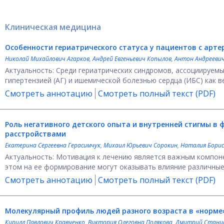
Клиническая медицина
Особенности гериатрического статуса у пациентов с арте
Николай Михайлович Агарков
,
Андрей Евгеньевич Копылов
,
Антон Андрееви
Актуальность: Среди гериатрических синдромов, ассоциируемы
гипертензией (АГ) и ишемической болезнью сердца (ИБС) как 
Смотреть аннотацию
Смотреть полный текст (PDF)
Роль негативного детского опыта и внутренней стигмы в
расстройствами
Екатерина Сергеевна Герасимчук
,
Михаил Юрьевич Сорокин
,
Наталия Бори
Актуальность: Мотивация к лечению является важным компоне
этом на ее формирование могут оказывать влияние различные 
Смотреть аннотацию
Смотреть полный текст (PDF)
Молекулярный профиль людей разного возраста в «норм
Кирилл Павлович Кравченко
,
Виктория Олеговна Полякова
,
Дмитрий Станис