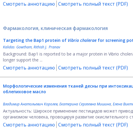
Смотреть аннотацию
Смотреть полный текст (PDF)
Фармакология, клиническая фармакология
Targeting the Bap1 protein of
Vibrio cholerae
for screening pot
Kalidas Gowtham
,
Rithish J. Pranav
Background: Bap1 is reported to be a major protein in Vibrio cholera
longer support the ...
Смотреть аннотацию
Смотреть полный текст (PDF)
Морфологические изменения тканей десны при интоксика
облепиховое масло
Владимир Анатольевич Королев
,
Екатерина Сергеевна Мишина
,
Елена Викт
Актуальность: Широкое применение пестицидов может привод
организмом человека, провоцируя развитие окислительного стр
Смотреть аннотацию
Смотреть полный текст (PDF)