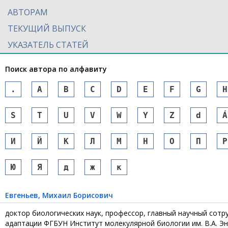
АВТОРАМ
ТЕКУЩИЙ ВЫПУСК
УКАЗАТЕЛЬ СТАТЕЙ
Поиск автора по алфавиту
.
A
B
C
D
E
F
G
H
S
T
U
V
W
Y
Z
d
Á
И
Й
К
Л
М
Н
О
П
Р
Ю
Я
д
ж
к
Евгеньев
, Михаил Борисович
доктор биологических наук, профессор, главный научный сот
адаптации ФГБУН Институт молекулярной биологии им. В.А. Энг