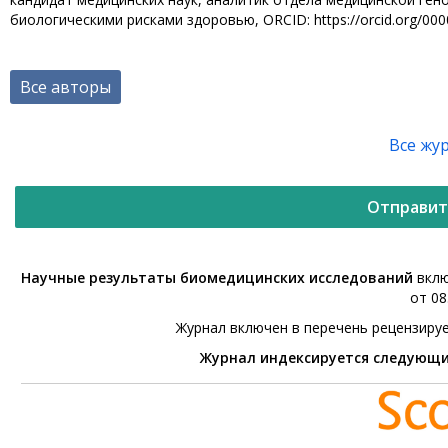
биологическими рисками здоровью, ORCID: https://orcid.org/00
Все авторы
Все жу
Отправит
Научные результаты биомедицинских исследований
вклю
от 08
Журнал включен в перечень рецензиру
Журнал индексируется следующ