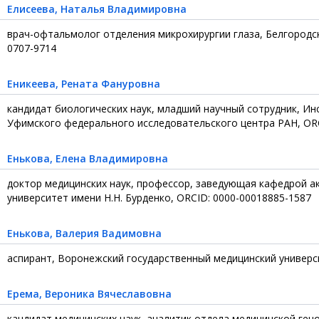
Елисеева
, Наталья Владимировна
врач-офтальмолог отделения микрохирургии глаза, Белгородс
0707-9714
Еникеева
, Рената Фануровна
кандидат биологических наук, младший научный сотрудник, Ин
Уфимского федерального исследовательского центра РАН, ORC
Енькова
, Елена Владимировна
доктор медицинских наук, профессор, заведующая кафедрой а
университет имени Н.Н. Бурденко, ORCID: 0000-00018885-1587
Енькова
, Валерия Вадимовна
аспирант, Воронежский государственный медицинский универси
Ерема
, Вероника Вячеславовна
кандидат медицинских наук, аналитик отдела медицинской ген