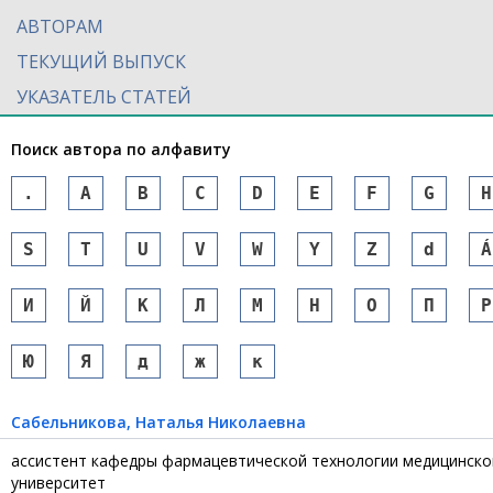
АВТОРАМ
ТЕКУЩИЙ ВЫПУСК
УКАЗАТЕЛЬ СТАТЕЙ
Поиск автора по алфавиту
.
A
B
C
D
E
F
G
H
S
T
U
V
W
Y
Z
d
Á
И
Й
К
Л
М
Н
О
П
Р
Ю
Я
д
ж
к
Сабельникова
, Наталья Николаевна
ассистент кафедры фармацевтической технологии медицинског
университет