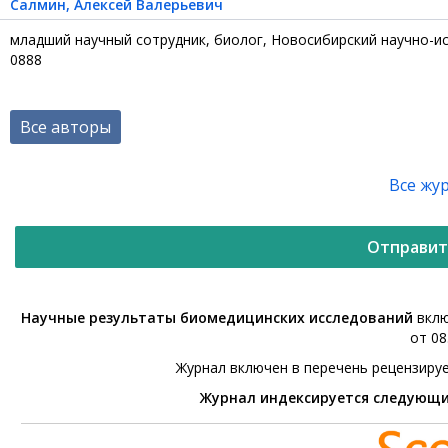
Салмин
, Алексей Валерьевич
младший научный сотрудник, биолог, Новосибирский научно-иссл
0888
Все авторы
Все жу
Отправит
Научные результаты биомедицинских исследований
вклю
от 08
Журнал включен в перечень рецензиру
Журнал индексируется следующ