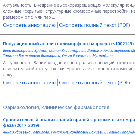
Актуальность: Внедрение высокоразрешающих молекулярно-ци
сложные «скрытые» структурные хромосомные перестройки, не
размером от 5 млн пар ...
Смотреть аннотацию
Смотреть полный текст (PDF)
Популяционный анализ полиморфного маркера rs1002149 г
Вера Викторовна Эрдман
,
Ксения Владимировна Данилко
,
Алиса Зауровна 
Татьяна Викторовна Викторова
,
Ольга Евгеньевна Мустафина
Актуальность: Занимая одно из центральных позиций в клеточ
окислительный статус клетки. Уровень ее активности изменя
локус ...
Смотреть аннотацию
Смотреть полный текст (PDF)
Фармакология, клиническая фармакология
Сравнительный анализ знаний врачей с разным стажем ра
фаза (2017-2019)
Анна Андреевна Гаврилова
,
Роман Александрович Бонцевич
,
Галина Гаральд