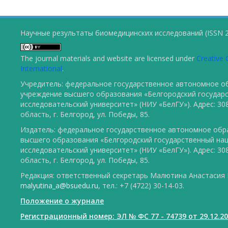
Научные результаты биомедицинских исследований (ISSN 2
The journal materials and website are licensed under
Creative 
International
.
Учредитель: федеральное государственное автономное о
учреждение высшего образования «Белгородский государ
исследовательский университет» (НИУ «БелГУ»). Адрес: 30
область, г. Белгород, ул. Победы, 85.
Издатель: федеральное государственное автономное обр
высшего образования «Белгородский государственный на
исследовательский университет» (НИУ «БелГУ»). Адрес: 30
область, г. Белгород, ул. Победы, 85.
Редакция: ответственный секретарь Малютина Анастасия Ю
malyutina_a@bsuedu.ru
, тел.: +7 (4722) 30-14-03.
Положение о журнале
Регистрационный номер: ЭЛ № ФС 77 - 74739 от 29.12.2