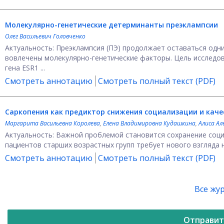
Молекулярно-генетические детерминанты преэклампсии
Олег Васильевич Головченко
Актуальность: Преэклампсия (ПЭ) продолжает оставаться од
вовлечены молекулярно-генетические факторы. Цель исследов
гена ESR1 ...
Смотреть аннотацию
Смотреть полный текст (PDF)
Саркопения как предиктор снижения социализации и каче
Маргарита Васильевна Королева
,
Елена Владимировна Кудашкина
,
Алиса А
Актуальность: Важной проблемой становится сохранение соц
пациентов старших возрастных групп требует нового взгляда н
Смотреть аннотацию
Смотреть полный текст (PDF)
Все жу
Отправит