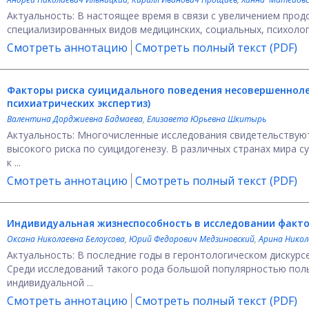
Актуальность: В настоящее время в связи с увеличением про
специализированных видов медицинских, социальных, психологи
Смотреть аннотацию
Смотреть полный текст (PDF)
Факторы риска суицидального поведения несовершенноле
психиатрических экспертиз)
Валентина Дорджиевна Бадмаева
,
Елизавета Юрьевна Шкитырь
Актуальность: Многочисленные исследования свидетельствуют
высокого риска по суицидогенезу. В различных странах мира
к ...
Смотреть аннотацию
Смотреть полный текст (PDF)
Индивидуальная жизнеспособность в исследовании факт
Оксана Николаевна Белоусова
,
Юрий Федорович Медзиновский
,
Арина Нико
Актуальность: В последние годы в геронтологическом дискур
Среди исследований такого рода большой популярностью поль
индивидуальной ...
Смотреть аннотацию
Смотреть полный текст (PDF)