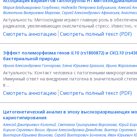
Ассоциация вариантов гаплогруппы Н1 митохондриальной
Мария Владимировна Голубенко
,
Надежда Петровна Бабушкина
,
Алексей А
Валентина Валериевна Маркова
,
Сергей Александрович Афанасьев
,
Анастаси
Актуальность: Митохондрии играют главную роль в обеспечени
радикалов, увеличивающих окислительный стресс. Известно, ч
Смотреть аннотацию
Смотреть полный текст (PDF)
Эффект полиморфизма генов
IL10
(rs1800872) и
CXCL10
(rs43
бактериальной природы
Ирина Александровна Гончарова
,
Елена Юрьевна Брагина
,
Ирина Жаргаловн
Актуальность: Контакт человека с патогенными микроорганиз
Иммунный ответ на внедрение патогена в значительной степе
в ...
Смотреть аннотацию
Смотреть полный текст (PDF)
Цитогенетический анализ в эпоху высокоразрешающих мо
кариотипирования
Алексей Дмитриевич Колотий
,
Светлана Григорьевна Ворсанова
,
Юрий Бор
Кирилл Сергеевич Васин
,
Ирина Александровна Демидова
,
Виктор Сергеевич
Виктория Юрьевна Воинова
,
Сергей Викторович Боченков
,
Иван Юрьевич 