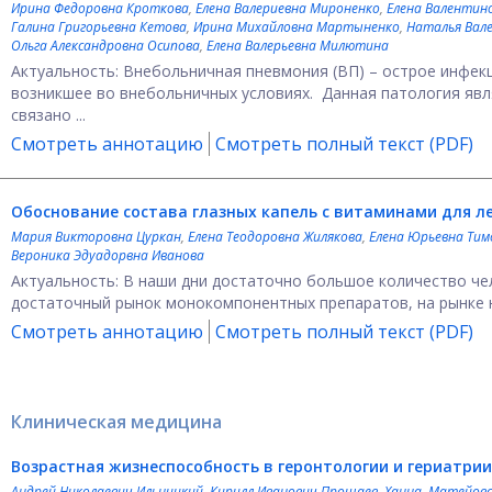
Ирина Федоровна Кроткова
,
Елена Валериевна Мироненко
,
Елена Валентин
Галина Григорьевна Кетова
,
Ирина Михайловна Мартыненко
,
Наталья Вал
Ольга Александровна Осипова
,
Елена Валерьевна Милютина
Актуальность: Внебольничная пневмония (ВП) – острое инфек
возникшее во внебольничных условиях. Данная патология явл
связано ...
Смотреть аннотацию
Смотреть полный текст (PDF)
Обоснование состава глазных капель с витаминами для л
Мария Викторовна Цуркан
,
Елена Теодоровна Жилякова
,
Елена Юрьевна Ти
Вероника Эдуадорвна Иванова
Актуальность: В наши дни достаточно большое количество че
достаточный рынок монокомпонентных препаратов, на рынке 
Смотреть аннотацию
Смотреть полный текст (PDF)
Клиническая медицина
Возрастная жизнеспособность в геронтологии и гериатрии
Андрей Николаевич Ильницкий
,
Кирилл Иванович Прощаев
,
Ханна Матейовс